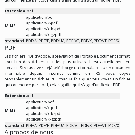
Extension
.pdf
application/pdf
application/x-pdf
MIME
application/x-bzpdf
application/x-gzpdf
standard
PDF/A, PDF/E, PDF/UA, PDF/VT, PDF/X, PDF/VT, PDF/X
PDF
Les fichiers PDF d'Adobe, abréviation de Portable Document Format,
sont l'un des fichiers PDF les plus utilisés. Il est actuellement en
service. Si vous avez déjà téléchargé un formulaire ou un document
imprimable depuis l'internet comme un IRS, vous voyez
probablement un fichier PDF chaque fois que vous voyez un fichier
qui commence par . .pdf, cela signifie qu'il s'agit d'un fichier PDF.
Extension
.pdf
application/pdf
application/x-pdf
MIME
application/x-bzpdf
application/x-gzpdf
standard
PDF/A, PDF/E, PDF/UA, PDF/VT, PDF/X, PDF/VT, PDF/X
A propos de nous